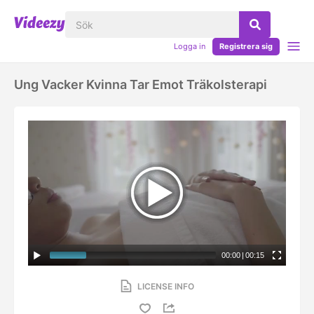
Logga in
Registrera sig
Ung Vacker Kvinna Tar Emot Träkolsterapi
00:00
|
00:15
LICENSE INFO