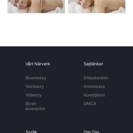
Vårt Närverk
Sajtlänkar
Brusheezy
Erbjudanden
Vecteezy
Annonsera
Videezy
Kundtjänst
Bli en
DMCA
leverantör
Språk
Om Oss