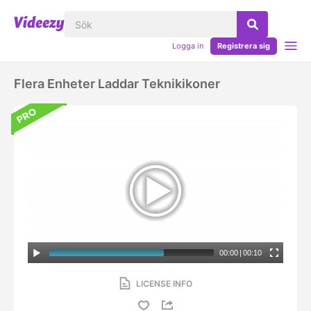
Logga in
Registrera sig
Flera Enheter Laddar Teknikikoner
00:00
|
00:10
LICENSE INFO