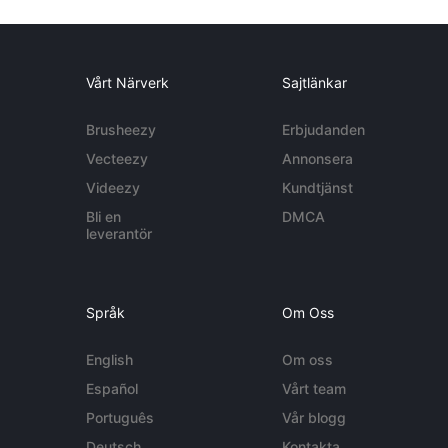
Vårt Närverk
Sajtlänkar
Brusheezy
Erbjudanden
Vecteezy
Annonsera
Videezy
Kundtjänst
Bli en
DMCA
leverantör
Språk
Om Oss
English
Om oss
Español
Vårt team
Português
Vår blogg
Deutsch
Kontakta