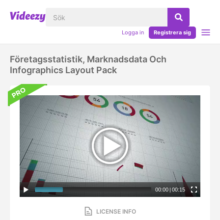
Logga in
Registrera sig
Företagsstatistik, Marknadsdata Och
Infographics Layout Pack
00:00
|
00:15
LICENSE INFO