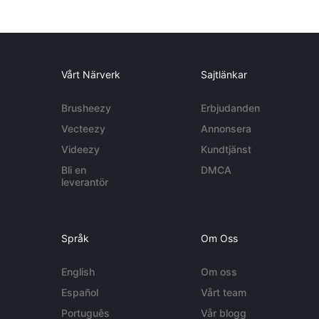
Vårt Närverk
Sajtlänkar
Brusheezy
Erbjudanden
Vecteezy
Annonsera
Videezy
Kundtjänst
Bli en
DMCA
leverantör
Språk
Om Oss
English
Om oss
Español
Vårt team
Português
Vår blogg