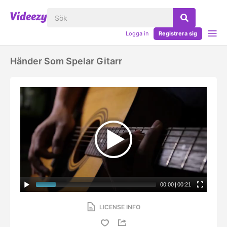
Logga in
Registrera sig
Händer Som Spelar Gitarr
00:00
|
00:21
LICENSE INFO