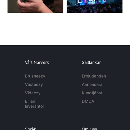
Vårt Närverk
Sajtlänkar
Brusheezy
Erbjudanden
Vecteezy
Annonsera
Videezy
Kundtjänst
Bli en
DMCA
leverantör
Språk
Om Oss