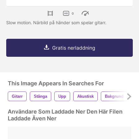
0
Slow motion. Närbild på händer som spelar gitarr.
Gratis nerladdning
This Image Appears In Searches For
Gitarr
Stänga
Upp
Akustisk
Bakgrund
St
Användare Som Laddade Ner Den Här Filen
Laddade Även Ner