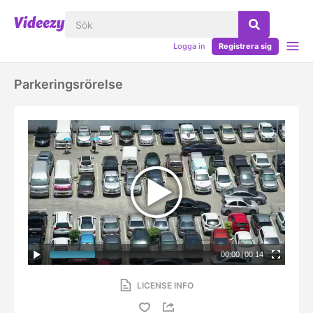
Logga in
Registrera sig
Parkeringsrörelse
00:00
|
00:14
LICENSE INFO