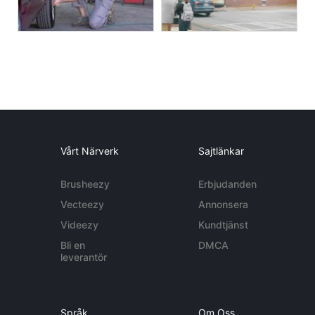
Vårt Närverk
Sajtlänkar
Brusheezy
Erbjudanden
Vecteezy
Annonsera
Videezy
Kundtjänst
Bli en
DMCA
leverantör
Språk
Om Oss