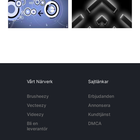
Vårt Närverk
Sajtlänkar
Brusheezy
Erbjudanden
Vecteezy
Annonsera
Videezy
Kundtjänst
Bli en
DMCA
leverantör