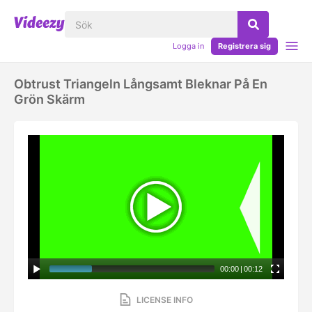
Logga in
Registrera sig
Obtrust Triangeln Långsamt Bleknar På En
Grön Skärm
00:00
|
00:12
LICENSE INFO