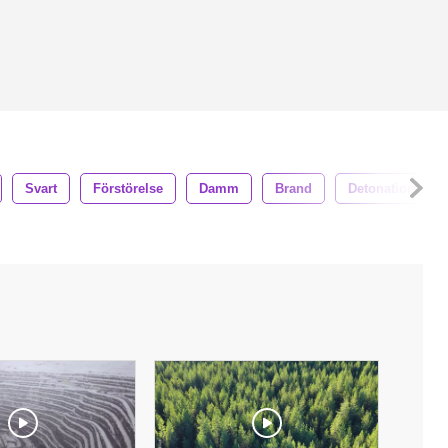
Svart
Förstörelse
Damm
Brand
Detonation