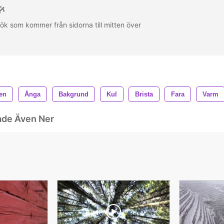
k som kommer från sidorna till mitten över
en
Ånga
Bakgrund
Kul
Brista
Fara
Varm
ade Även Ner