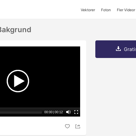
Vektorer
Foton
Fler Videor
 Bakgrund
Grati
00:00
|
00:12