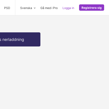
Registrera sig
PSD
Svenska
Gå med i Pro
Logga in
s nerladdning