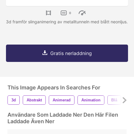
0
3d framför slinganimering av metalltunneln med blått neonljus.
Gratis nerladdning
This Image Appears In Searches For
3d
Abstrakt
Animerad
Animation
Blå
Lj
Användare Som Laddade Ner Den Här Filen
Laddade Även Ner