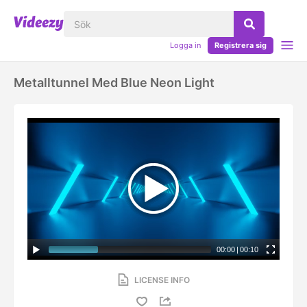
Logga in
Registrera sig
Metalltunnel Med Blue Neon Light
00:00
|
00:10
LICENSE INFO