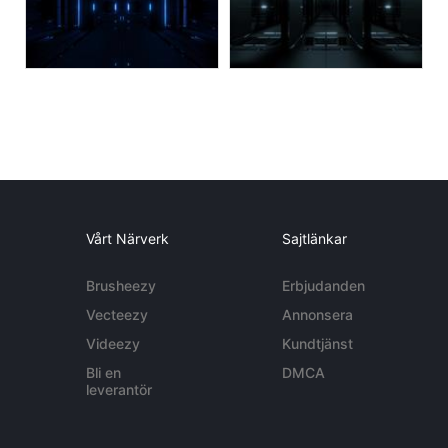
Vårt Närverk
Sajtlänkar
Brusheezy
Erbjudanden
Vecteezy
Annonsera
Videezy
Kundtjänst
Bli en
DMCA
leverantör