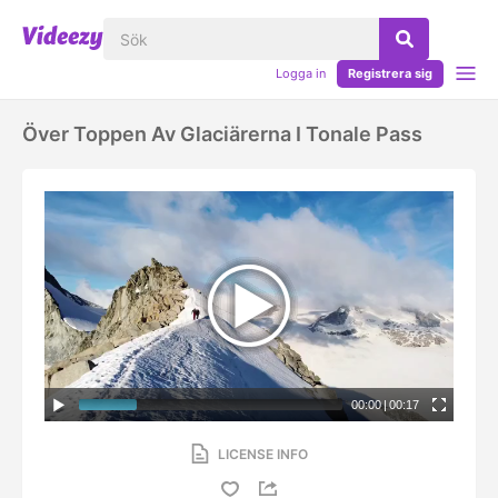
Logga in
Registrera sig
Över Toppen Av Glaciärerna I Tonale Pass
00:00
|
00:17
LICENSE INFO