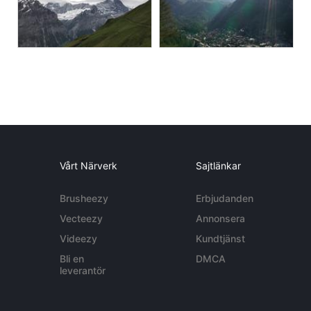
Vårt Närverk
Sajtlänkar
Brusheezy
Erbjudanden
Vecteezy
Annonsera
Videezy
Kundtjänst
Bli en
DMCA
leverantör