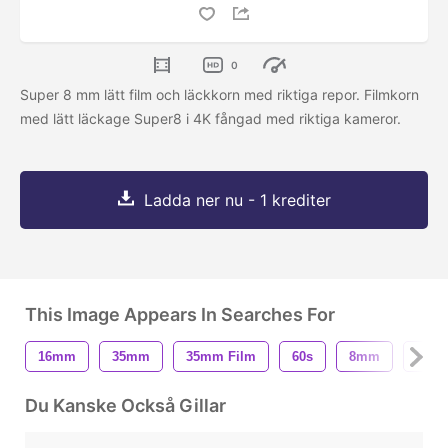
0
Super 8 mm lätt film och läckkorn med riktiga repor. Filmkorn
med lätt läckage Super8 i 4K fångad med riktiga kameror.
Ladda ner nu - 1 krediter
This Image Appears In Searches For
16mm
35mm
35mm Film
60s
8mm
8mm 
Du Kanske Också Gillar