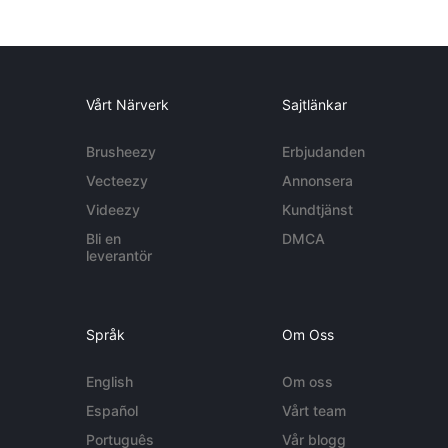
Vårt Närverk
Sajtlänkar
Brusheezy
Erbjudanden
Vecteezy
Annonsera
Videezy
Kundtjänst
Bli en
DMCA
leverantör
Språk
Om Oss
English
Om oss
Español
Vårt team
Português
Vår blogg