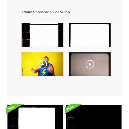
adobe Sponsrade videoklipp