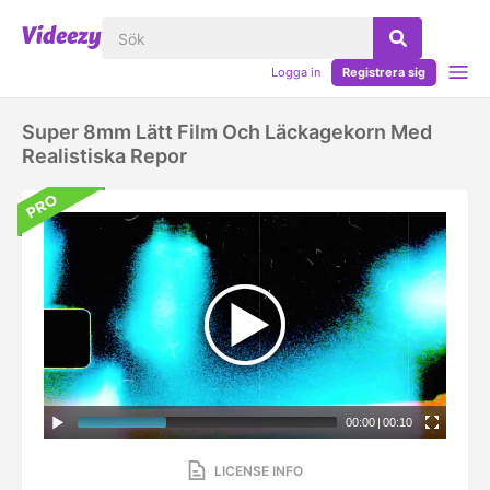
Logga in
Registrera sig
Super 8mm Lätt Film Och Läckagekorn Med
Realistiska Repor
00:00
|
00:10
LICENSE INFO