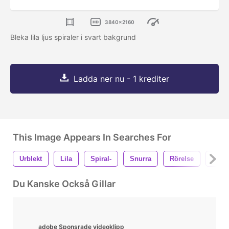
3840x2160
Bleka lila ljus spiraler i svart bakgrund
Ladda ner nu - 1 krediter
This Image Appears In Searches For
Urblekt
Lila
Spiral-
Snurra
Rörelse
Bakg
Du Kanske Också Gillar
adobe Sponsrade videoklipp