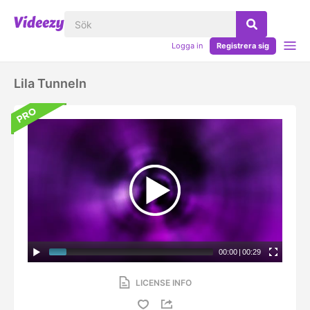
Logga in
Registrera sig
Lila Tunneln
00:00
|
00:29
LICENSE INFO