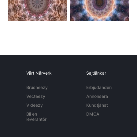
Vårt Närverk
Sajtlänkar
Brusheezy
Erbjudanden
Vecteezy
Annonsera
Videezy
Kundtjänst
Bli en
DMCA
leverantör