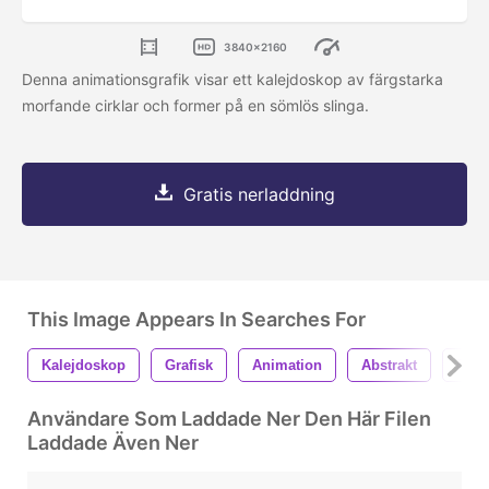
3840x2160
Denna animationsgrafik visar ett kalejdoskop av färgstarka
morfande cirklar och former på en sömlös slinga.
Gratis nerladdning
This Image Appears In Searches For
Kalejdoskop
Grafisk
Animation
Abstrakt
Form
Användare Som Laddade Ner Den Här Filen
Laddade Även Ner