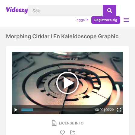
Logga in
Registrera sig
Morphing Cirklar I En Kaleidoscope Graphic
00:00
|
00:20
LICENSE INFO