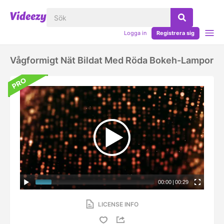
Logga in
Registrera sig
Vågformigt Nät Bildat Med Röda Bokeh-Lampor
00:00
|
00:29
LICENSE INFO