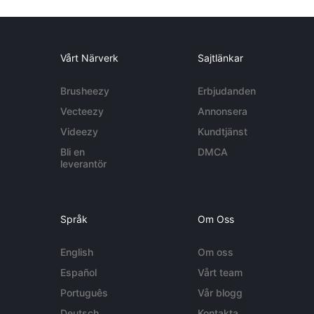
Vårt Närverk
Sajtlänkar
Brusheezy
Erbjudanden
Vecteezy
Annonsera
Videezy
Kundtjänst
Bli en
DMCA
leverantör
Språk
Om Oss
English
Om oss
Español
Vårt team
Português
Vår blogg
Deutsch
Kontakta