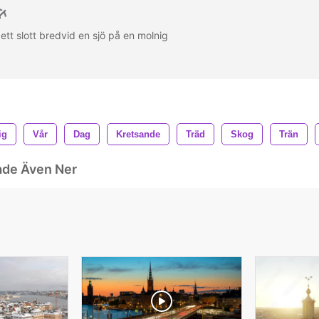
ett slott bredvid en sjö på en molnig
ig
Vår
Dag
Kretsande
Träd
Skog
Trän
ade Även Ner