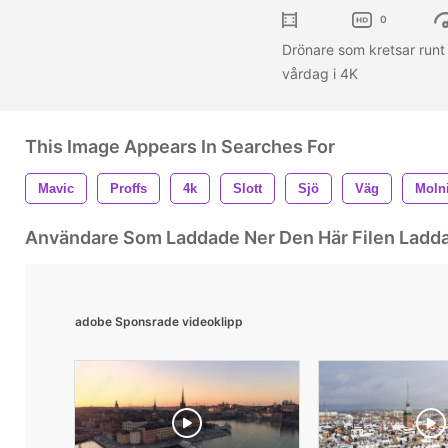
0
Drönare som kretsar runt 
vårdag i 4K
This Image Appears In Searches For
Mavic
Proffs
4k
Slott
Sjö
Väg
Moln
Användare Som Laddade Ner Den Här Filen Ladd
adobe Sponsrade videoklipp