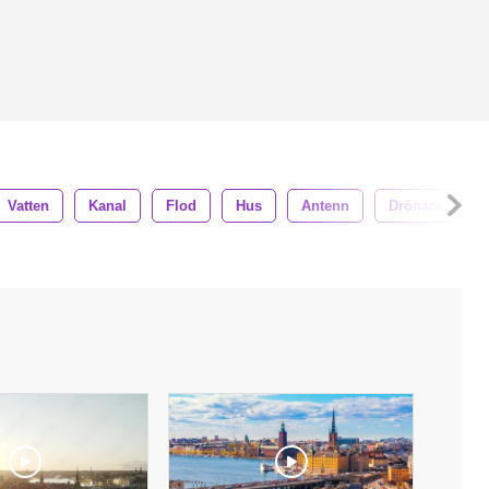
Vatten
Kanal
Flod
Hus
Antenn
Drönare
S