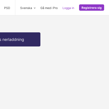
Registrera sig
PSD
Svenska
Gå med i Pro
Logga in
s nerladdning