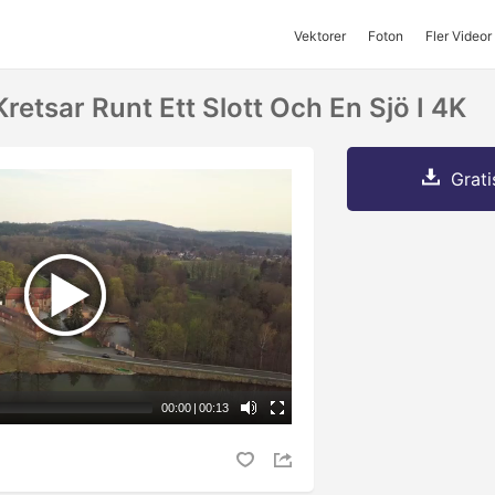
Vektorer
Foton
Fler Videor
etsar Runt Ett Slott Och En Sjö I 4K
Grati
00:00
|
00:13