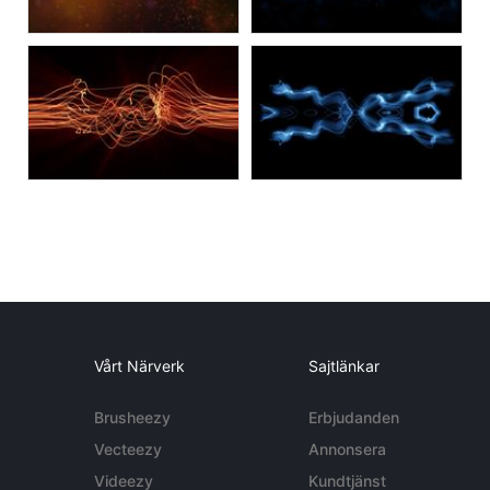
Vårt Närverk
Sajtlänkar
Brusheezy
Erbjudanden
Vecteezy
Annonsera
Videezy
Kundtjänst