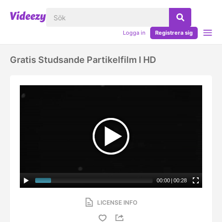
Logga in
Registrera sig
Gratis Studsande Partikelfilm I HD
00:00
|
00:28
LICENSE INFO