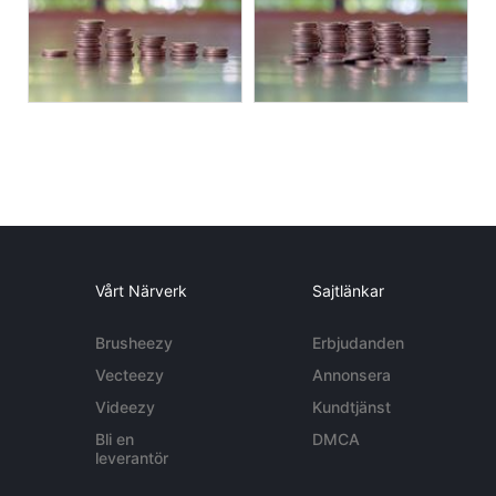
Vårt Närverk
Sajtlänkar
Brusheezy
Erbjudanden
Vecteezy
Annonsera
Videezy
Kundtjänst
Bli en
DMCA
leverantör