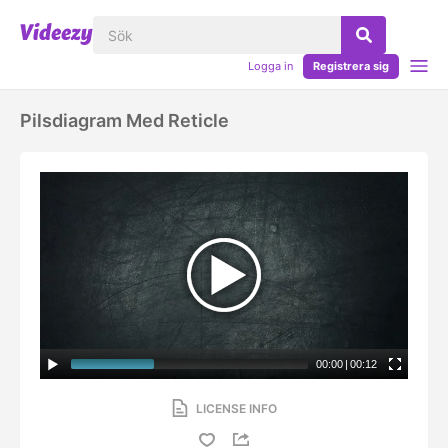
Logga in
Registrera sig
Pilsdiagram Med Reticle
00:00
|
00:12
LICENSE INFO