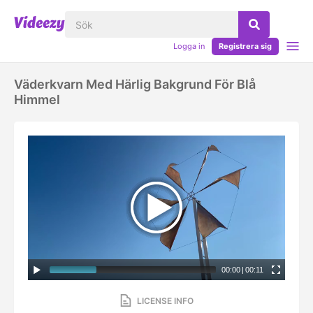
Logga in
Registrera sig
Väderkvarn Med Härlig Bakgrund För Blå
Himmel
00:00
|
00:11
LICENSE INFO