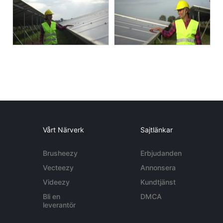
Vårt Närverk
Sajtlänkar
Brusheezy
Erbjudanden
Vecteezy
Annonsera
Videezy
Kundtjänst
Bli en
DMCA
leverantör