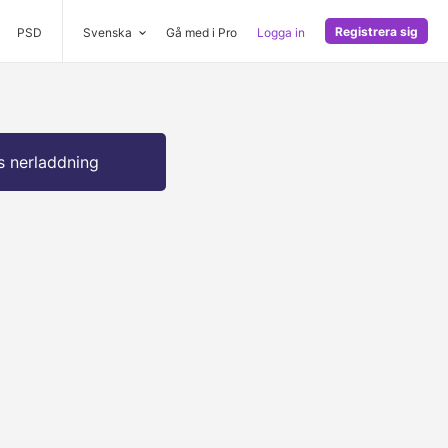
Registrera sig
PSD
Svenska
Gå med i Pro
Logga in
s nerladdning