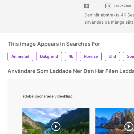
3840x2160
Den här abstrakta 4K Se
användas på många sätt för
This Image Appears In Searches For
Animerad
Bakgrund
4k
Rörelse
Uhd
Söm
Användare Som Laddade Ner Den Här Filen Ladd
adobe Sponsrade videoklipp