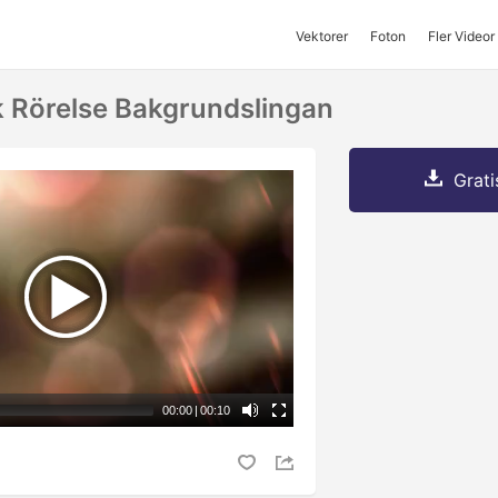
Vektorer
Foton
Fler Videor
 Rörelse Bakgrundslingan
Grati
00:00
|
00:10