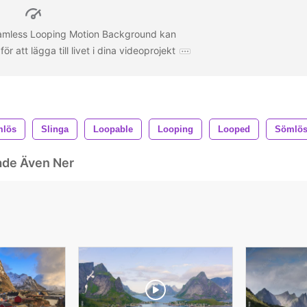
amless Looping Motion Background kan
 att lägga till livet i dina videoprojekt
lös
Slinga
Loopable
Looping
Looped
Sömlös
ade Även Ner