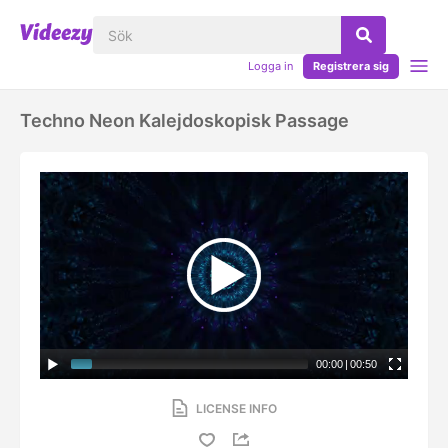
Logga in
Registrera sig
Techno Neon Kalejdoskopisk Passage
00:00
|
00:50
LICENSE INFO