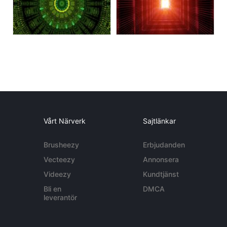
Vårt Närverk
Sajtlänkar
Brusheezy
Erbjudanden
Vecteezy
Annonsera
Videezy
Kundtjänst
Bli en
DMCA
leverantör