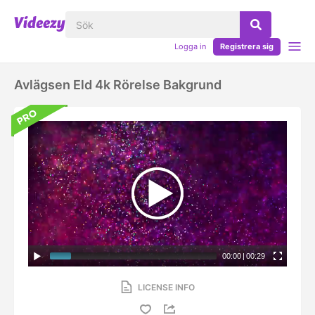
Logga in
Registrera sig
Avlägsen Eld 4k Rörelse Bakgrund
00:00
|
00:29
LICENSE INFO