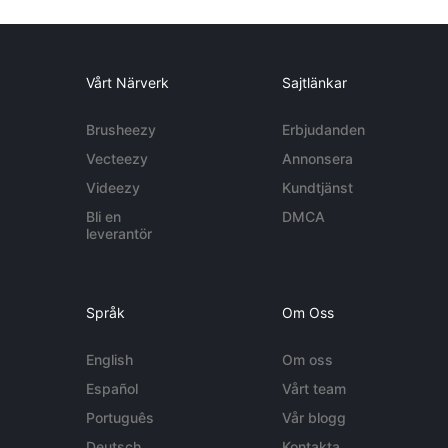
Vårt Närverk
Sajtlänkar
Brusheezy
Erbjudanden
Vecteezy
Annonsera
Videezy
Kundtjänst
Bli en
DMCA
leverantör
Språk
Om Oss
English
Om oss
Español
Vårt team
Português
Vår blogg
Deutsch
Kontakta