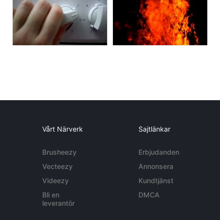
Vårt Närverk
Sajtlänkar
Brusheezy
Erbjudanden
Vecteezy
Annonsera
Videezy
Kundtjänst
Bli en
DMCA
leverantör