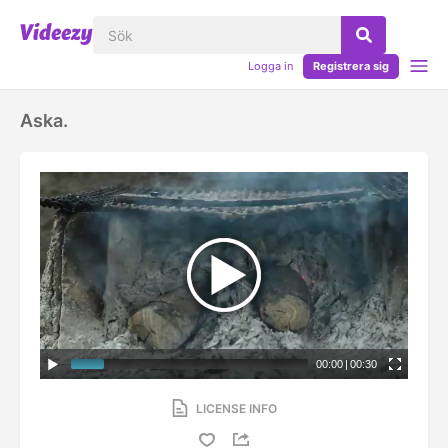
Logga in
Registrera sig
Aska.
00:00
|
00:30
LICENSE INFO