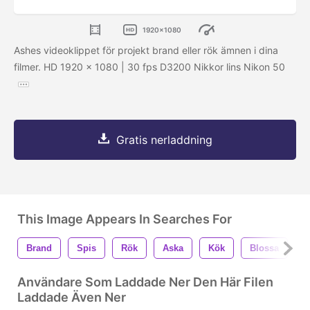
1920x1080
Ashes videoklippet för projekt brand eller rök ämnen i dina
filmer. HD 1920 x 1080 | 30 fps D3200 Nikkor lins Nikon 50
Gratis nerladdning
This Image Appears In Searches For
Brand
Spis
Rök
Aska
Kök
Blossa
V
Användare Som Laddade Ner Den Här Filen
Laddade Även Ner