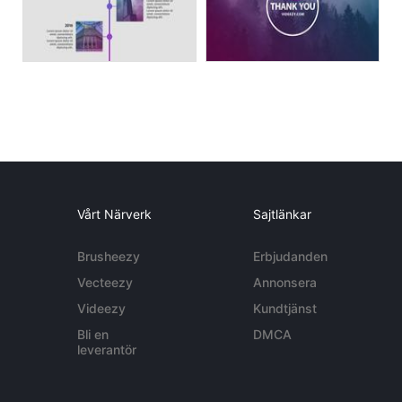
Vårt Närverk
Sajtlänkar
Brusheezy
Erbjudanden
Vecteezy
Annonsera
Videezy
Kundtjänst
Bli en
DMCA
leverantör