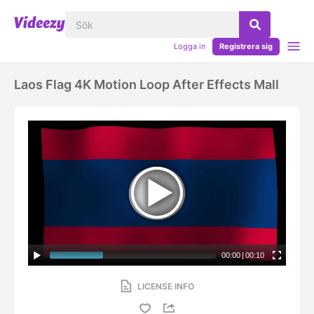
Logga in
Registrera sig
Laos Flag 4K Motion Loop After Effects Mall
00:00
|
00:10
LICENSE INFO