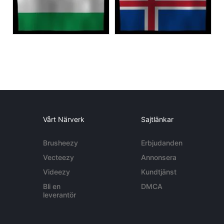
Vårt Närverk
Sajtlänkar
Brusheezy
Erbjudanden
Vecteezy
Annonsera
Videezy
Kundtjänst
Bli en
DMCA
leverantör