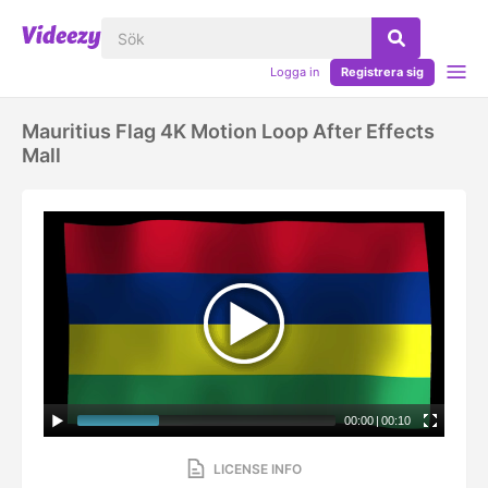
Logga in
Registrera sig
Mauritius Flag 4K Motion Loop After Effects
Mall
00:00
|
00:10
LICENSE INFO