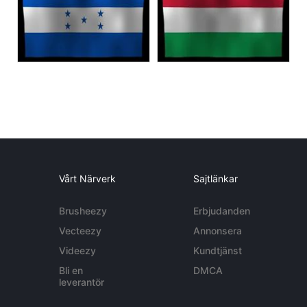
Vårt Närverk
Sajtlänkar
Brusheezy
Erbjudanden
Vecteezy
Annonsera
Videezy
Kundtjänst
Bli en
DMCA
leverantör