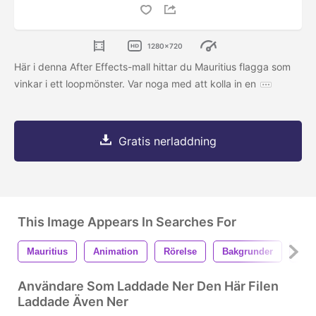
1280x720
Här i denna After Effects-mall hittar du Mauritius flagga som
vinkar i ett loopmönster. Var noga med att kolla in en
Gratis nerladdning
This Image Appears In Searches For
Mauritius
Animation
Rörelse
Bakgrunder
Fla
Användare Som Laddade Ner Den Här Filen
Laddade Även Ner