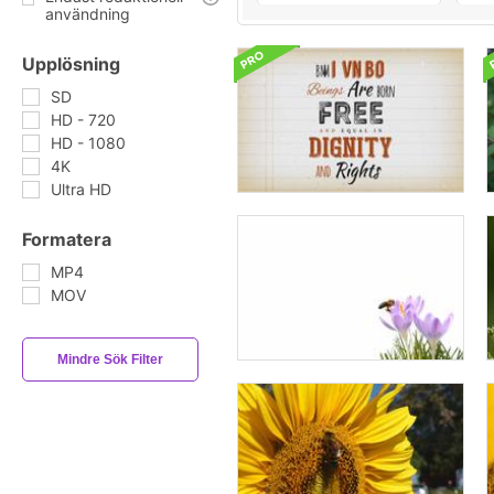
användning
Upplösning
SD
HD - 720
HD - 1080
4K
Ultra HD
Formatera
MP4
MOV
Mindre Sök Filter