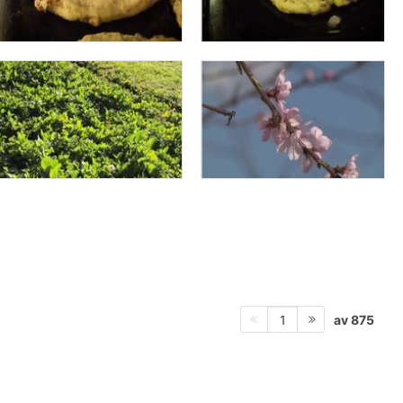
av 875
1