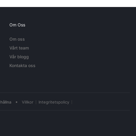
Om Oss
Om oss
Vårt team
Vår blogg
Kontakta oss
•
hållna
Villkor
Integritetspolicy