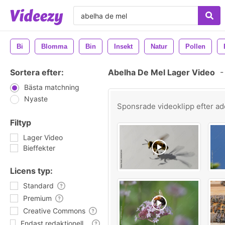
Bi
Blomma
Bin
Insekt
Natur
Pollen
Sortera efter:
Abelha De Mel Lager Video
-
Bästa matchning
Nyaste
Sponsrade videoklipp efter
ad
Filtyp
Lager Video
Bieffekter
Licens typ:
Standard
Premium
Creative Commons
Endast redaktionell