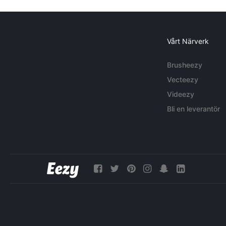
Vårt Närverk
Brusheezy
Vecteezy
Videezy
Bli en leverantör