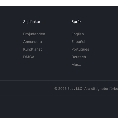
Sajtlänkar
Språk
Erbjudanden
English
Annonsera
Español
Kundtjänst
Português
DMCA
Deutsch
Mer...
© 2026 Eezy LLC. Alla rättigheter förbe