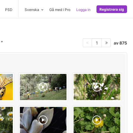
Registrera sig
PSD
Svenska
Gå med i Pro
Logga in
l
av 875
1