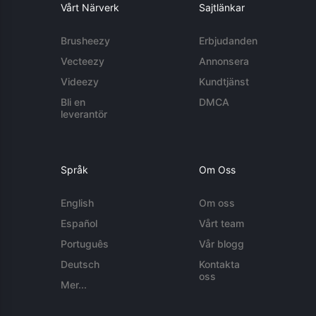
Vårt Närverk
Sajtlänkar
Brusheezy
Erbjudanden
Vecteezy
Annonsera
Videezy
Kundtjänst
Bli en
DMCA
leverantör
Språk
Om Oss
English
Om oss
Español
Vårt team
Português
Vår blogg
Deutsch
Kontakta
oss
Mer...