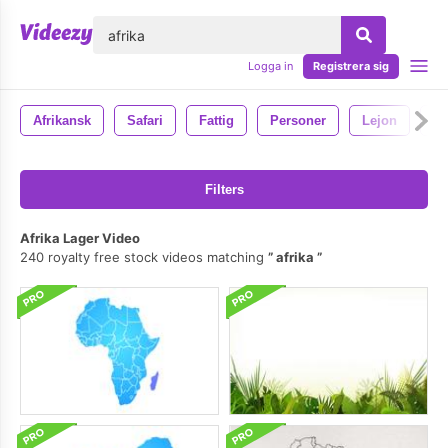
lose
Logga in
Registrera sig
Afrikansk
Safari
Fattig
Personer
Lejon
Ba
Filters
Afrika Lager Video
240 royalty free stock videos matching
afrika