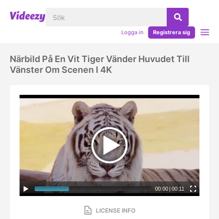
Logga in
Registrera sig
Närbild På En Vit Tiger Vänder Huvudet Till
Vänster Om Scenen I 4K
00:00
|
00:11
LICENSE INFO