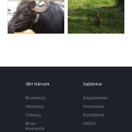
Vårt Närverk
Sajtlänkar
Brusheezy
Erbjudanden
Vecteezy
Annonsera
Videezy
Kundtjänst
Bli en
DMCA
leverantör