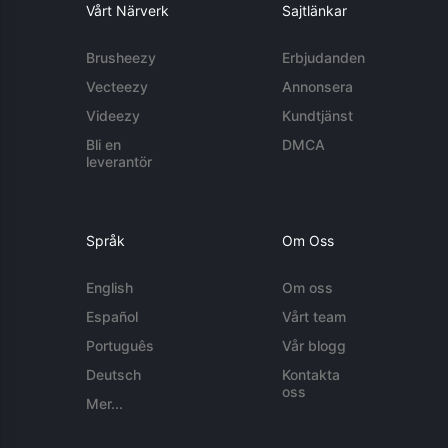
Vårt Närverk
Sajtlänkar
Brusheezy
Erbjudanden
Vecteezy
Annonsera
Videezy
Kundtjänst
Bli en
DMCA
leverantör
Språk
Om Oss
English
Om oss
Español
Vårt team
Português
Vår blogg
Deutsch
Kontakta
oss
Mer...