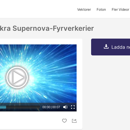
Vektorer
Foton
Fler Videor
kra Supernova-Fyrverkerier
Ladda ne
00:00
|
00:07