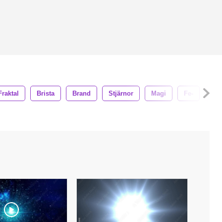
Fraktal
Brista
Brand
Stjärnor
Magi
Fe-
Sci