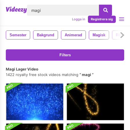
lose
Logga in
Registrera sig
Semester
Bakgrund
Animerad
Magisk
Rörelse
Filters
Magi Lager Video
1422 royalty free stock videos matching
magi