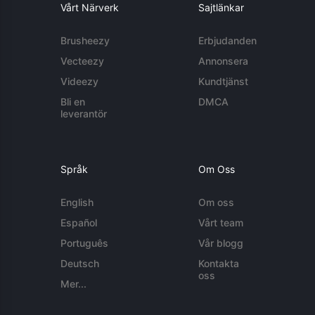
Vårt Närverk
Sajtlänkar
Brusheezy
Erbjudanden
Vecteezy
Annonsera
Videezy
Kundtjänst
Bli en
DMCA
leverantör
Språk
Om Oss
English
Om oss
Español
Vårt team
Português
Vår blogg
Deutsch
Kontakta
oss
Mer...