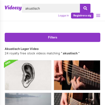
lose
Logga in
Registrera sig
Filters
Akustisch Lager Video
24 royalty free stock videos matching
akustisch