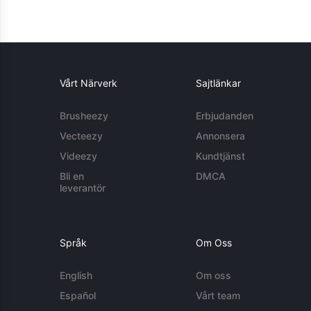
Vårt Närverk
Sajtlänkar
Brusheezy
Erbjudanden
Vecteezy
Annonsera
Videezy
Kundtjänst
Bli en
DMCA
leverantör
Språk
Om Oss
English
Om oss
Español
Vårt team