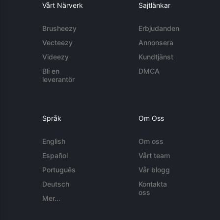
Vårt Närverk
Sajtlänkar
Brusheezy
Erbjudanden
Vecteezy
Annonsera
Videezy
Kundtjänst
Bli en
DMCA
leverantör
Språk
Om Oss
English
Om oss
Español
Vårt team
Português
Vår blogg
Deutsch
Kontakta
oss
Mer...