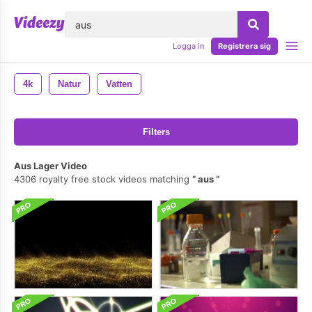
lose
Logga in
Registrera sig
4k
Natur
Vatten
Filters
Aus Lager Video
4306 royalty free stock videos matching
aus