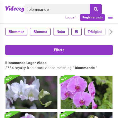
lose
Logga in
Registrera sig
Blommor
Blomma
Natur
Bi
Trädgård
Ins
Filters
Blommande Lager Video
2584 royalty free stock videos matching
blommande