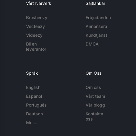
Vårt Närverk
Sajtlänkar
Brusheezy
Erbjudanden
Vecteezy
Annonsera
Videezy
Kundtjänst
Bli en
DMCA
leverantör
Språk
Om Oss
English
Om oss
Español
Vårt team
Português
Vår blogg
Deutsch
Kontakta
oss
Mer...