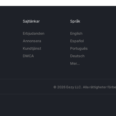
Sajtlänkar
Språk
Erbjudanden
English
Annonsera
Español
Kundtjänst
Português
DMCA
Deutsch
Mer...
© 2026 Eezy LLC. Alla rättigheter förbe