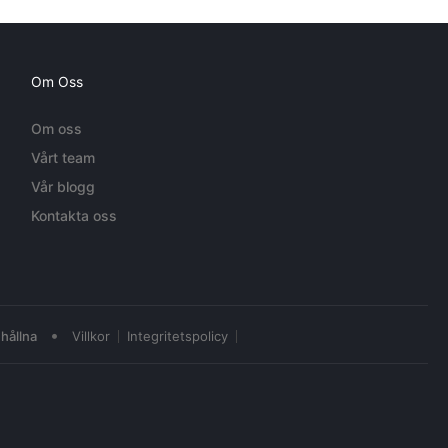
Om Oss
Om oss
Vårt team
Vår blogg
Kontakta oss
•
hållna
Villkor
Integritetspolicy