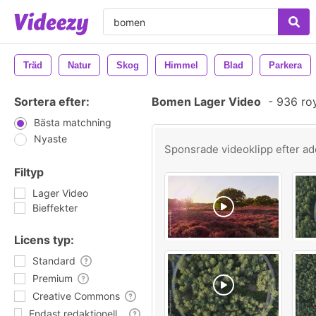
Träd
Natur
Skog
Himmel
Blad
Parkera
Sortera efter:
Bomen Lager Video
-
936 roy
Bästa matchning
Nyaste
Sponsrade videoklipp efter
ad
Filtyp
Lager Video
Bieffekter
Licens typ:
Standard
Premium
Creative Commons
Endast redaktionell