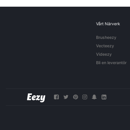
Vårt Närverk
Brusheezy
Vecteezy
Videezy
Bli en leverantör