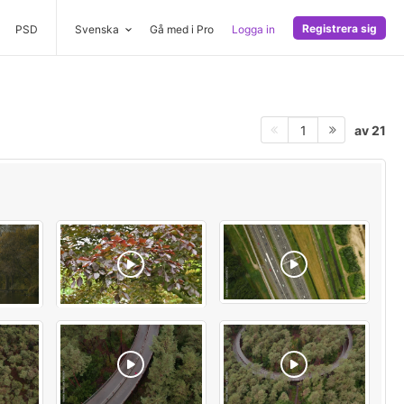
Registrera sig
PSD
Svenska
Gå med i Pro
Logga in
av 21
1