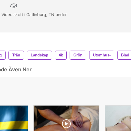
 Video skott i Gatlinburg, TN under
g
Trän
Landskap
4k
Grön
Utomhus-
Blad
ade Även Ner