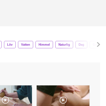
Löv
Vatten
Himmel
Naturlig
Dag
Gren