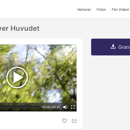
Vektorer
Foton
Fler Videor
ver Huvudet
Grati
00:00
|
00:10