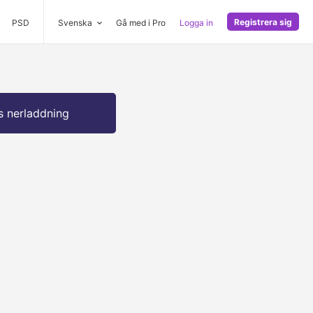
Registrera sig
PSD
Svenska
Gå med i Pro
Logga in
s nerladdning