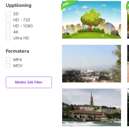
Upplösning
SD
HD - 720
HD - 1080
4K
Ultra HD
Formatera
MP4
MOV
Mindre Sök Filter