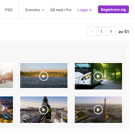
Registrera sig
PSD
Svenska
Gå med i Pro
Logga in
av 51
1