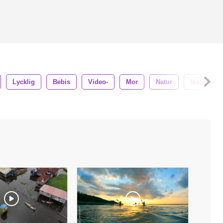
Lycklig
Bebis
Video-
Mor
Natur
Mamma