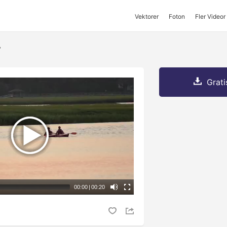
Vektorer
Foton
Fler Videor
r
Grati
00:00
|
00:20