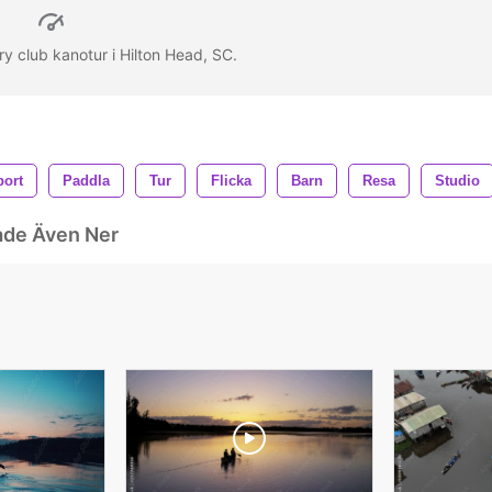
try club kanotur i Hilton Head, SC.
port
Paddla
Tur
Flicka
Barn
Resa
Studio
ade Även Ner