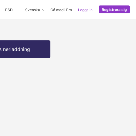
Registrera sig
PSD
Svenska
Gå med i Pro
Logga in
s nerladdning