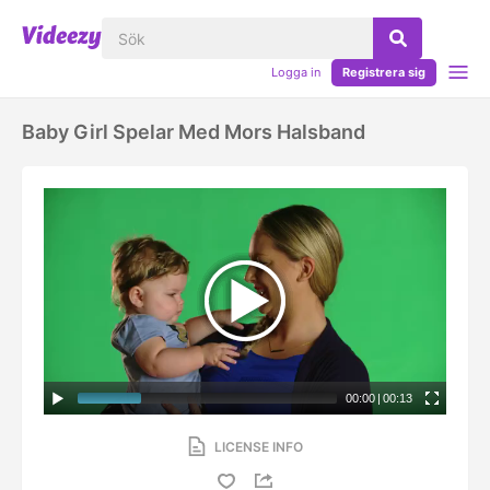
Logga in
Registrera sig
Baby Girl Spelar Med Mors Halsband
00:00
|
00:13
LICENSE INFO