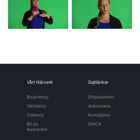
Vårt Närverk
Sajtlänkar
Brusheezy
Erbjudanden
Vecteezy
Annonsera
Videezy
Kundtjänst
Bli en
DMCA
leverantör