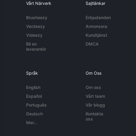
Vårt Närverk
Sajtlänkar
Brusheezy
Erbjudanden
Vecteezy
Annonsera
Videezy
Kundtjänst
Bli en
DMCA
leverantör
Språk
Om Oss
English
Om oss
Español
Vårt team
Português
Vår blogg
Deutsch
Kontakta
oss
Mer...