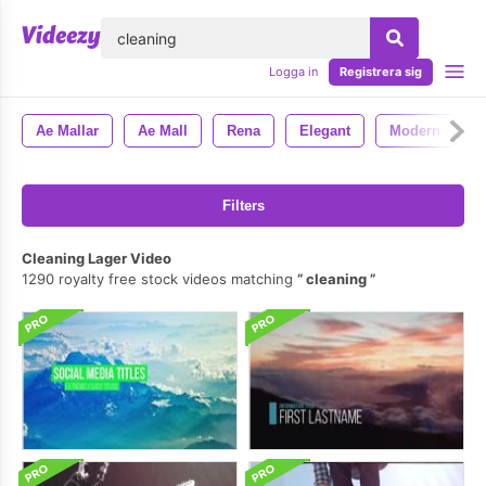
lose
Logga in
Registrera sig
Ae Mallar
Ae Mall
Rena
Elegant
Modern
Filters
Cleaning Lager Video
1290 royalty free stock videos matching
cleaning