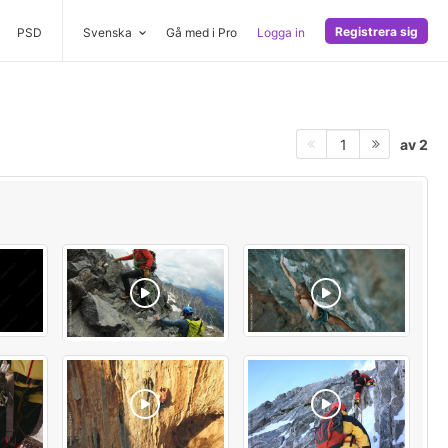
Registrera sig
PSD
Svenska
Gå med i Pro
Logga in
av 2
1