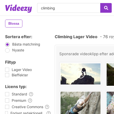
Blossa
Sortera efter:
Climbing Lager Video
-
76 ro
Bästa matchning
Nyaste
Sponsrade videoklipp efter
ad
Filtyp
Lager Video
Bieffekter
Licens typ:
Standard
Premium
Creative Commons
Endast redaktionell