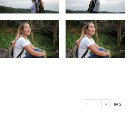
av 2
1