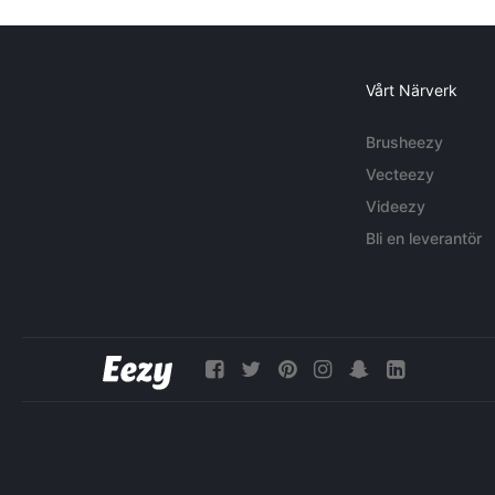
Vårt Närverk
Brusheezy
Vecteezy
Videezy
Bli en leverantör