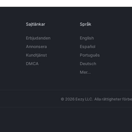
Sajtlänkar
Språk
Erbjudanden
English
Annonsera
Español
Kundtjänst
Português
DMCA
Deutsch
Mer...
© 2026 Eezy LLC. Alla rättigheter förbe