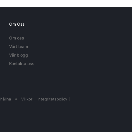
Om Oss
Om oss
Vårt team
Vår blogg
Kontakta oss
•
hållna
Villkor
Integritetspolicy