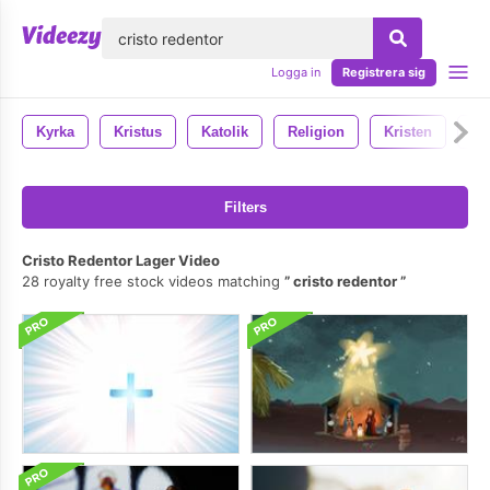
lose
Logga in
Registrera sig
Kyrka
Kristus
Katolik
Religion
Kristen
G
Filters
Cristo Redentor Lager Video
28 royalty free stock videos matching
cristo redentor