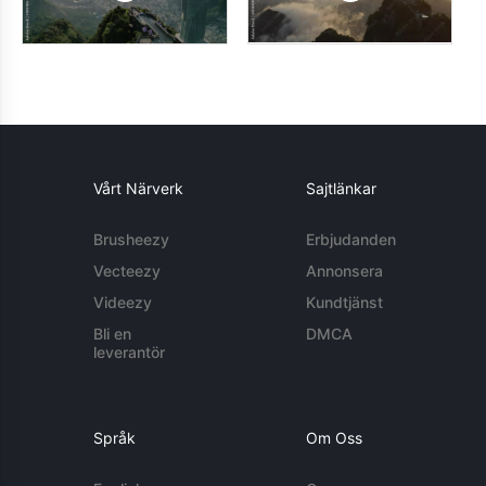
Vårt Närverk
Sajtlänkar
Brusheezy
Erbjudanden
Vecteezy
Annonsera
Videezy
Kundtjänst
Bli en
DMCA
leverantör
Språk
Om Oss