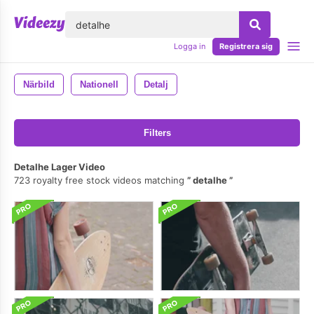
lose
Logga in
Registrera sig
Närbild
Nationell
Detalj
Filters
Detalhe Lager Video
723 royalty free stock videos matching
detalhe