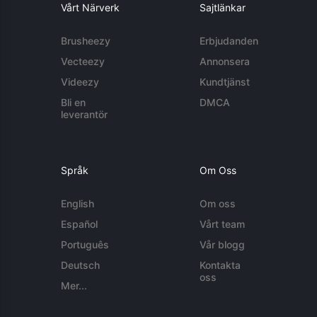
Vårt Närverk
Sajtlänkar
Brusheezy
Erbjudanden
Vecteezy
Annonsera
Videezy
Kundtjänst
Bli en
DMCA
leverantör
Språk
Om Oss
English
Om oss
Español
Vårt team
Português
Vår blogg
Deutsch
Kontakta
oss
Mer...