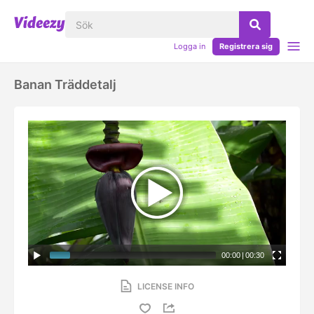
Logga in
Registrera sig
Banan Träddetalj
00:00
|
00:30
LICENSE INFO