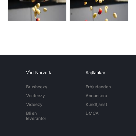
Vårt Närverk
Sajtlänkar
Brusheezy
Erbjudanden
Vecteezy
Annonsera
Videezy
Kundtjänst
Bli en
DMCA
leverantör