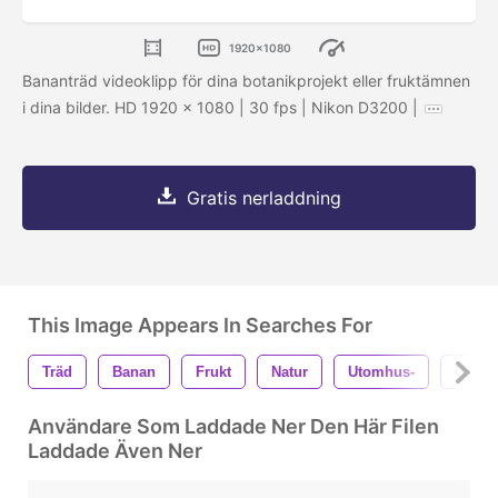
1920x1080
Bananträd videoklipp för dina botanikprojekt eller fruktämnen
i dina bilder. HD 1920 x 1080 | 30 fps | Nikon D3200 |
Gratis nerladdning
This Image Appears In Searches For
Träd
Banan
Frukt
Natur
Utomhus-
Organ
Användare Som Laddade Ner Den Här Filen
Laddade Även Ner