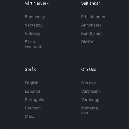
Vårt Närverk
Sajtlänkar
Brusheezy
Erbjudanden
Vecteezy
Annonsera
Videezy
Kundtjänst
Bli en
DMCA
leverantör
Språk
Om Oss
English
Om oss
Español
Vårt team
Português
Vår blogg
Deutsch
Kontakta
oss
Mer...