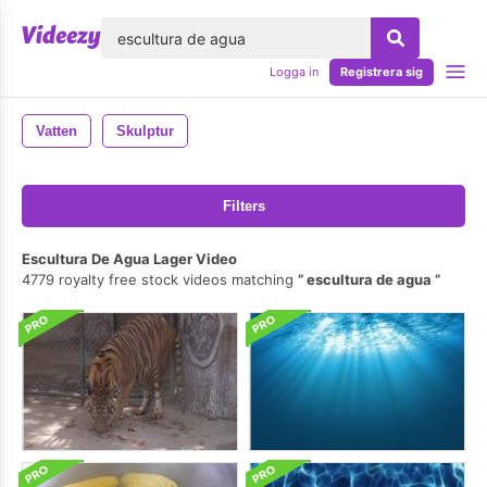
lose
Logga in
Registrera sig
Vatten
Skulptur
Filters
Escultura De Agua Lager Video
4779 royalty free stock videos matching
escultura de agua