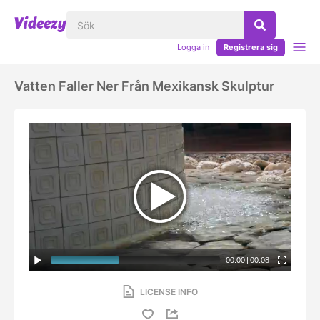
Logga in
Registrera sig
Vatten Faller Ner Från Mexikansk Skulptur
00:00
|
00:08
LICENSE INFO