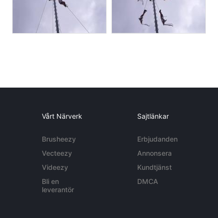
Vårt Närverk
Sajtlänkar
Brusheezy
Erbjudanden
Vecteezy
Annonsera
Videezy
Kundtjänst
Bli en
DMCA
leverantör