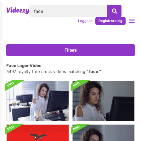
lose
Logga in
Registrera sig
Filters
Face Lager Video
5497 royalty free stock videos matching
face