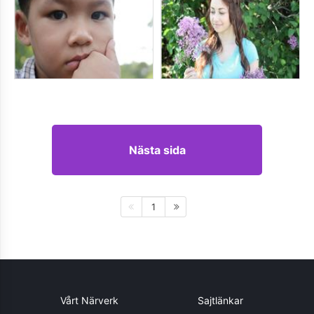
Nästa sida
1
Vårt Närverk
Sajtlänkar