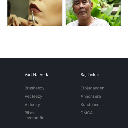
Vårt Närverk
Sajtlänkar
Brusheezy
Erbjudanden
Vecteezy
Annonsera
Videezy
Kundtjänst
Bli en
DMCA
leverantör