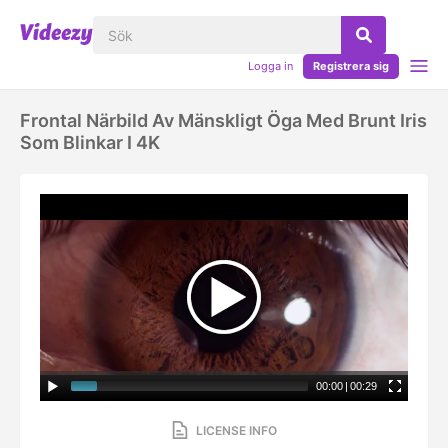
Logga in
Registrera sig
Frontal Närbild Av Mänskligt Öga Med Brunt Iris
Som Blinkar I 4K
00:00
|
00:29
LICENSE INFO