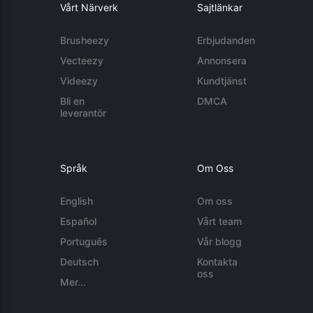
Vårt Närverk
Sajtlänkar
Brusheezy
Erbjudanden
Vecteezy
Annonsera
Videezy
Kundtjänst
Bli en
DMCA
leverantör
Språk
Om Oss
English
Om oss
Español
Vårt team
Português
Vår blogg
Deutsch
Kontakta
oss
Mer...