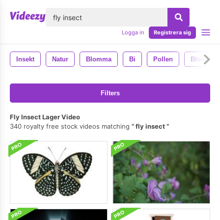
lose
Logga in
Registrera sig
Insekt
Natur
Blomma
Bi
Pollen
Blommor
Filters
Fly Insect Lager Video
340 royalty free stock videos matching
fly insect