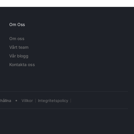
Om Oss
Om oss
Vårt team
Vår blogg
Kontakta oss
•
hållna
Villkor
Integritetspolicy