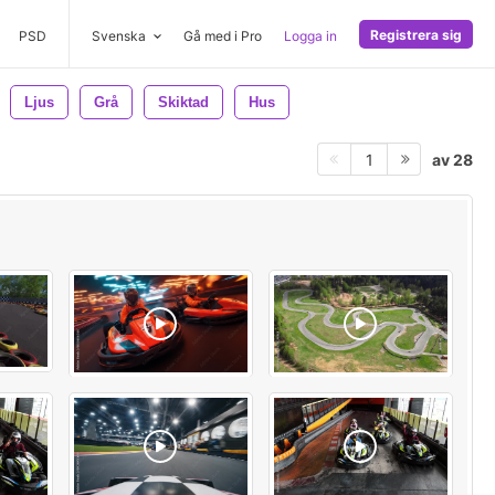
Registrera sig
PSD
Svenska
Gå med i Pro
Logga in
Ljus
Grå
Skiktad
Hus
av 28
1