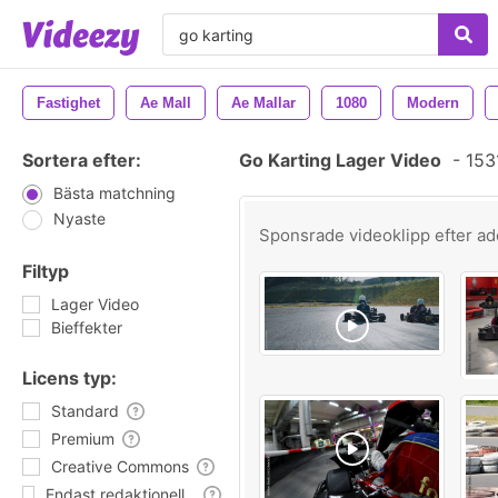
Fastighet
Ae Mall
Ae Mallar
1080
Modern
Sortera efter:
Go Karting Lager Video
-
1531
Bästa matchning
Nyaste
Sponsrade videoklipp efter
ad
Filtyp
Lager Video
Bieffekter
Licens typ:
Standard
Premium
Creative Commons
Endast redaktionell