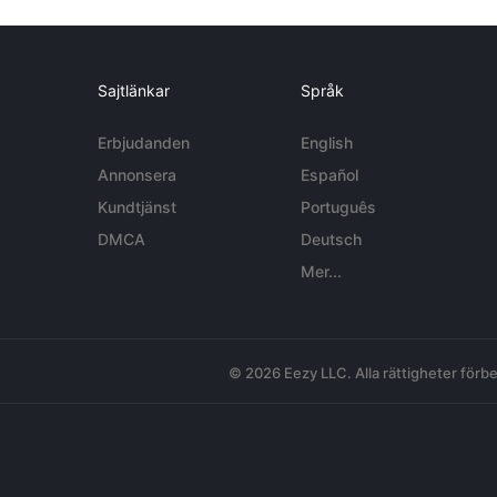
Sajtlänkar
Språk
Erbjudanden
English
Annonsera
Español
Kundtjänst
Português
DMCA
Deutsch
Mer...
© 2026 Eezy LLC. Alla rättigheter förbe