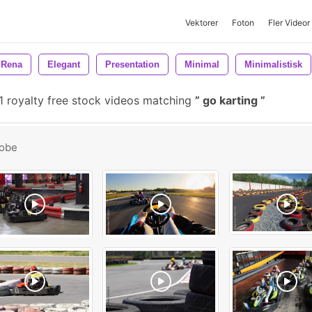
Vektorer
Foton
Fler Videor
Rena
Elegant
Presentation
Minimal
Minimalistisk
 royalty free stock videos matching
go karting
obe