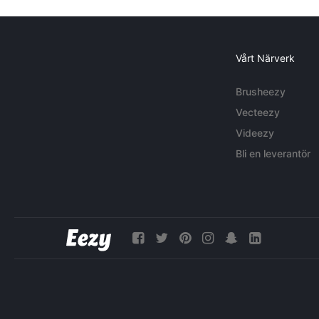
Vårt Närverk
Brusheezy
Vecteezy
Videezy
Bli en leverantör