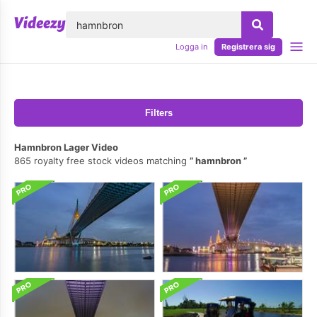
lose
Logga in
Registrera sig
Filters
Hamnbron Lager Video
865 royalty free stock videos matching
hamnbron