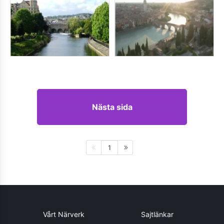
Nästa sida
1
Vårt Närverk
Sajtlänkar